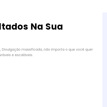
ltados Na Sua
gos, Divulgação massificada, não importa o que você quer
ráveis e escaláveis.