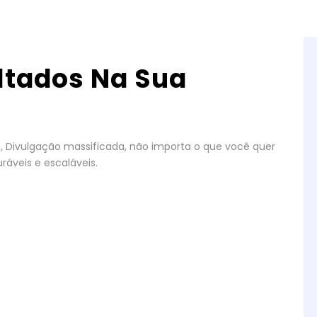
ltados Na Sua
gos, Divulgação massificada, não importa o que você quer
ráveis e escaláveis.