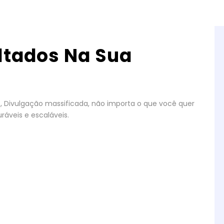
ltados Na Sua
gos, Divulgação massificada, não importa o que você quer
ráveis e escaláveis.