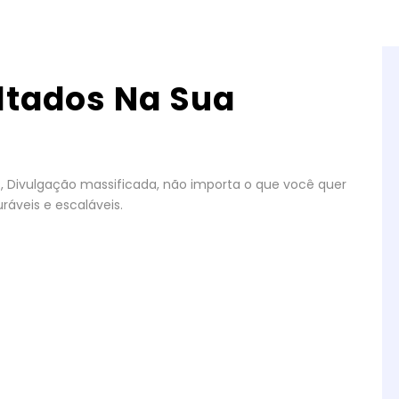
ltados Na Sua
gos, Divulgação massificada, não importa o que você quer
ráveis e escaláveis.