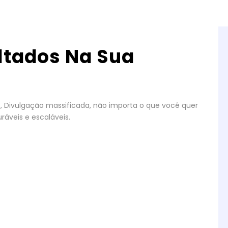
ltados Na Sua
gos, Divulgação massificada, não importa o que você quer
ráveis e escaláveis.