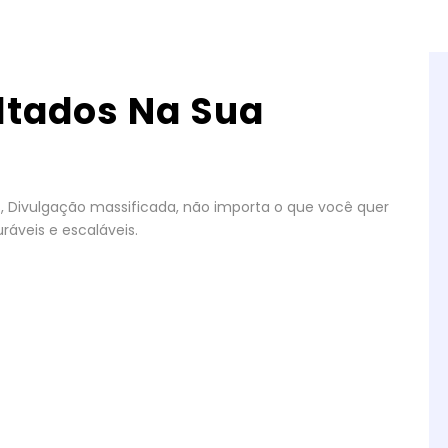
ltados Na Sua
gos, Divulgação massificada, não importa o que você quer
ráveis e escaláveis.