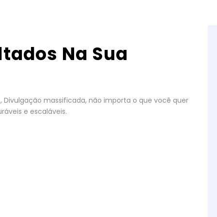
ltados Na Sua
gos, Divulgação massificada, não importa o que você quer
ráveis e escaláveis.