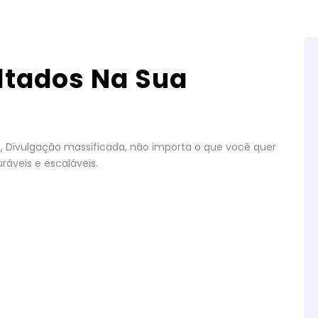
ltados Na Sua
gos, Divulgação massificada, não importa o que você quer
ráveis e escaláveis.