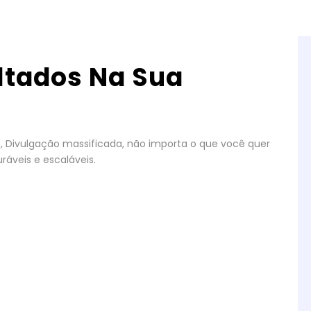
ltados Na Sua
gos, Divulgação massificada, não importa o que você quer
ráveis e escaláveis.