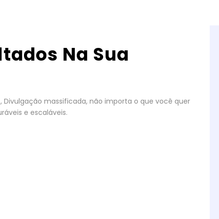
ltados Na Sua
gos, Divulgação massificada, não importa o que você quer
ráveis e escaláveis.