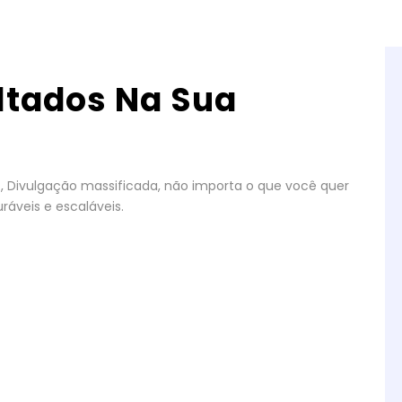
ltados Na Sua
gos, Divulgação massificada, não importa o que você quer
ráveis e escaláveis.