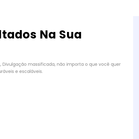
ltados Na Sua
gos, Divulgação massificada, não importa o que você quer
ráveis e escaláveis.