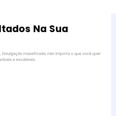
ltados Na Sua
gos, Divulgação massificada, não importa o que você quer
ráveis e escaláveis.