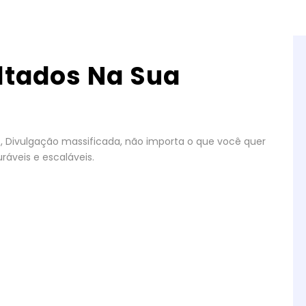
ltados Na Sua
gos, Divulgação massificada, não importa o que você quer
ráveis e escaláveis.