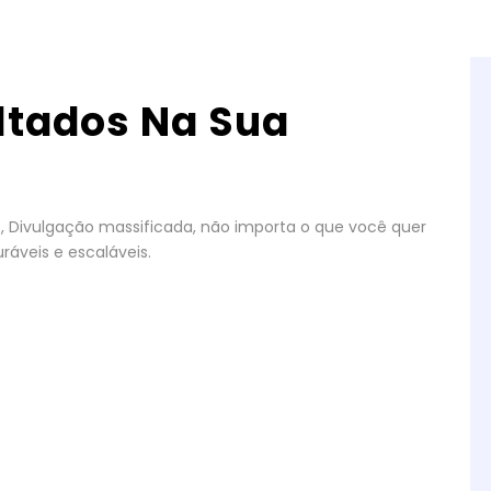
ltados Na Sua
gos, Divulgação massificada, não importa o que você quer
ráveis e escaláveis.