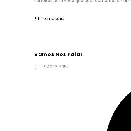
Perfeitos para você que quer aumentar o númer
+ Informações
Vamos Nos Falar
( 11 ) 94032-5352