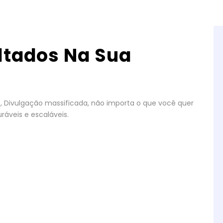
ltados Na Sua
gos, Divulgação massificada, não importa o que você quer
ráveis e escaláveis.