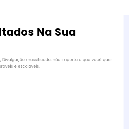
ltados Na Sua
gos, Divulgação massificada, não importa o que você quer
ráveis e escaláveis.