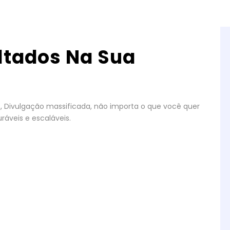
ltados Na Sua
gos, Divulgação massificada, não importa o que você quer
ráveis e escaláveis.