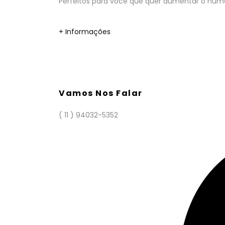
Perfeitos para você que quer aumentar o númer
+ Informações
Vamos Nos Falar
( 11 ) 94032-5352