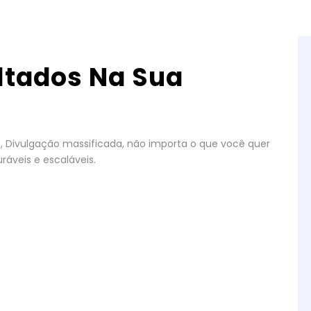
ltados Na Sua
gos, Divulgação massificada, não importa o que você quer
ráveis e escaláveis.