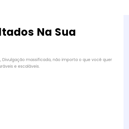
ltados Na Sua
gos, Divulgação massificada, não importa o que você quer
ráveis e escaláveis.