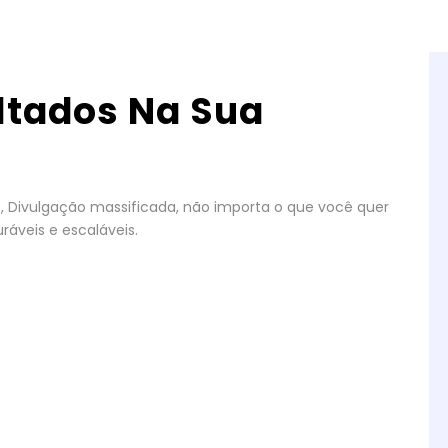
ltados Na Sua
gos, Divulgação massificada, não importa o que você quer
ráveis e escaláveis.