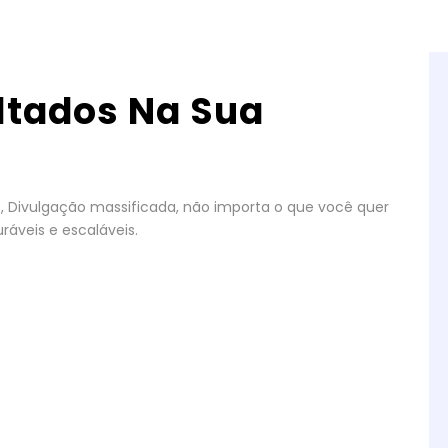
ltados Na Sua
gos, Divulgação massificada, não importa o que você quer
ráveis e escaláveis.